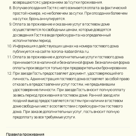
возвращаются с удержанием за 1 сутки проживания.
В случае опоздания Гостя с него взимается оплата за фактический
простой номера, но не более чем за сутки. При опоздании более чем
на сутки, бронь аннулируется.
Оплата за проживание и оказание услуг в гостевом доме
осуществляется по свободным ценам, которые доводятся
до сведения Гостя в виде прейскуранта на определенный
исполнителем период.
Информация о действующих ценах на номера гостевого дома
публикуется на сайте: korona-kabardinka.ru.
Оплата за проживание и дополнительные услуги гостевого дома
принимается в наличной и безналичной форме. Безналичная форма
оплаты производится только при предварительном бронировании.
При заезде Гость предоставляет документ, удостоверяющий его
личность. Администрация гостевого дома оставляет за собой право
отказать в предоставлении услуг гостям, не предъявившим
удостоверение личности. При заезде Гость вносит полную оплату
за весь период проживания в гостевом доме. Ранний заезд или
поздний выезд предоставляется гостям при наличии в гостевом
доме свободных мест в соответствии с прейскурантом гостевого
дома. При заказе дополнительных услуг, гость вносит полную
предоплату за все требуемые услуги.
Правила проживания