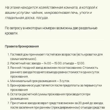
На этаже находится хозяйственная комната, в которой к
вашим услугам: чайник, микроволновая печь, утюги и
гладильная доска, посуда.
По запросу в некоторых номерах возможны две раздельные
кровати.
Правила бронирования
Гостевой дом принимает гостей всех возрастов (есть кроватки для
самых маленьких).
Расчетный час заезда — 14:00 — 15:00, отъезда — 12:00.
Ранний / поздний заезд возможен по согласованию. Стоимость
раннего заезда/позднего вsыезда равна стоимости одних суток
проживания.
Минимальный срок размещения — 3 суток.
Бронирование осуществляется после предоплаты за первые сутки
проживания
Остаток расчетной суммы проживания производится при
размещении.
При отмене заезда возврат средств возможен за 20 дней до заезда,
после заселения при раннем (преждевременном) отъезде средства