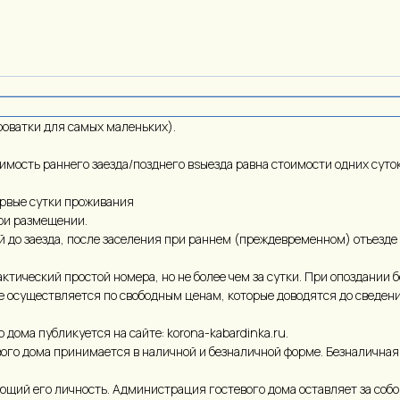
роватки для самых маленьких).
оимость раннего заезда/позднего вsыезда равна стоимости одних суто
ервые сутки проживания
ри размещении.
ей до заезда, после заселения при раннем (преждевременном) отъезде
актический простой номера, но не более чем за сутки. При опоздании 
ме осуществляется по свободным ценам, которые доводятся до сведен
дома публикуется на сайте: korona-kabardinka.ru.
вого дома принимается в наличной и безналичной форме. Безналична
ющий его личность. Администрация гостевого дома оставляет за собой