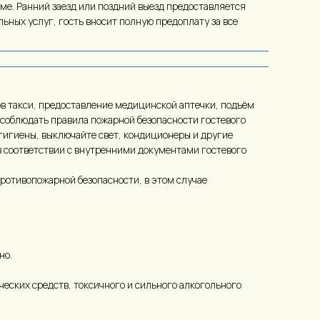
оме. Ранний заезд или поздний выезд предоставляется
ьных услуг, гость вносит полную предоплату за все
ов такси, предоставление медицинской аптечки, подъём
 соблюдать правила пожарной безопасности гостевого
 гигиены, выключайте свет, кондиционеры и другие
в соответствии с внутренними документами гостевого
противопожарной безопасности, в этом случае
но.
еских средств, токсичного и сильного алкогольного