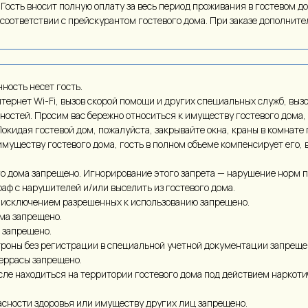
Гость вносит полную оплату за весь период проживания в гостевом д
соответствии с прейскурантом гостевого дома. При заказе дополнител
ность несет гость.
тернет Wi-Fi, вызов скорой помощи и других специальных служб, выз
остей. Просим вас бережно относиться к имуществу гостевого дома,
Покидая гостевой дом, пожалуйста, закрывайте окна, краны в комнате
муществу гостевого дома, гость в полном объеме компенсирует его, 
вого дома запрещено. Игнорирование этого запрета — нарушение норм 
аф с нарушителей и/или выселить из гостевого дома.
а исключением разрешенных к использованию запрещено.
ма запрещено.
 запрещено.
троны без регистрации в специальной учетной документации запреще
террасы запрещено.
ле находиться на территории гостевого дома под действием наркотич
сности здоровья или имуществу других лиц запрещено.