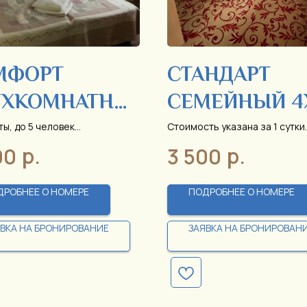
МФОРТ
СТАНДАРТ
УХКОМНАТНЫ
СЕМЕЙНЫЙ 4
МЕСТНЫЙ
ты, до 5 человек
Стоимость указана за 1 сутки
ть указана за 1 сутки
проживания
р.
р.
00
3 500
ания
ДРОБНЕЕ О НОМЕРЕ
ПОДРОБНЕЕ О НОМЕРЕ
ЯВКА НА БРОНИРОВАНИЕ
ЗАЯВКА НА БРОНИРОВАН