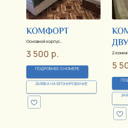
КОМФОРТ
КО
ДВ
Основной корпус
Стоимость указана за 1 сутки
р.
3 500
проживания
Й
2 комна
Стоимос
5 5
прожив
ПОДРОБНЕЕ О НОМЕРЕ
ПО
ЗАЯВКА НА БРОНИРОВАНИЕ
ЗА