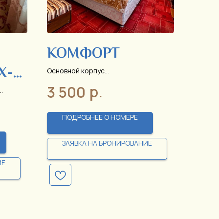
КОМФОРТ
Х-
Основной корпус
Стоимость указана за 1 сутки
р.
3 500
проживания
ПОДРОБНЕЕ О НОМЕРЕ
ЗАЯВКА НА БРОНИРОВАНИЕ
ИЕ