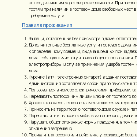
не предъявившим удостоверение личности. При заезде 
гостям при наличии в гостевом доме свободных мест в 
требуемые услуги.
Правила проживания
За вещи, оставленные без присмотра в доме, ответствен
Дополнительные бесплатные услуги гостевого дома: ин
к определенному времени, выдача швейных принадлежн
дома, соблюдать чистоту в зонах общего пользования. 
электроприборы. В случае причинения ущерба гостем и
дома.
Курение (в т.ч. электронных сигарет) в здании госте
Администрация оставляет за собой право взыскать штр
Пользоваться в номере электрическими приборами, з
Передавать посторонним лицам ключи от гостевого до
Хранить в номере легковоспламеняющиеся материалы
Приносить на территорию гостевого дома оружие и па
Переставлять и выносить мебель из гостевого дома и 
Нарушать общепризнанные нормы поведения, в том чис
опьянения запрещено.
Проявлять агрессию или действия, угрожающие безопа